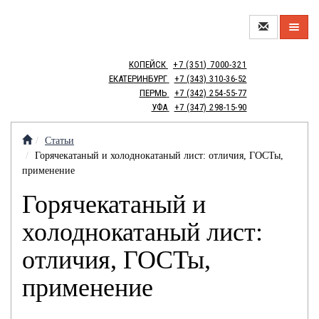
О
КОПЕЙСК
+7 (351) 7000-321
КОМПАНИИ
ЕКАТЕРИНБУРГ
+7 (343) 310-36-52
ПЕРМЬ
+7 (342) 254-55-77
НОВЫЙ
УФА
+7 (347) 298-15-90
ЦЕХ
МЕТАЛЛОТОРГОВЛЯ
Статьи
Горячекатаный и холоднокатаный лист: отличия, ГОСТы,
применение
Горячекатаный и
МЕТАЛЛООБРАБОТКА
холоднокатаный лист:
отличия, ГОСТы,
МЕТАЛЛОИЗДЕЛИЯ
применение
КОНТАКТЫ
КРАНОВЫЕ
ВАКАНСИИ