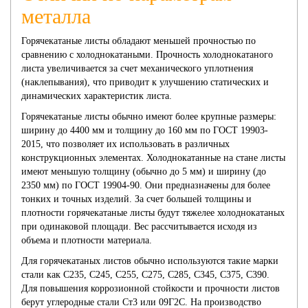
металла
Горячекатаные листы обладают меньшей прочностью по
сравнению с холоднокатаными. Прочность холоднокатаного
листа увеличивается за счет механического уплотнения
(наклепывания), что приводит к улучшению статических и
динамических характеристик листа.
Горячекатаные листы обычно имеют более крупные размеры:
ширину до 4400 мм и толщину до 160 мм по ГОСТ 19903-
2015, что позволяет их использовать в различных
конструкционных элементах. Холоднокатанные на стане листы
имеют меньшую толщину (обычно до 5 мм) и ширину (до
2350 мм) по ГОСТ 19904-90. Они предназначены для более
тонких и точных изделий. За счет большей толщины и
плотности горячекатаные листы будут тяжелее холоднокатаных
при одинаковой площади. Вес рассчитывается исходя из
объема и плотности материала.
Для горячекатаных листов обычно используются такие марки
стали как С235, С245, С255, С275, С285, С345, С375, С390.
Для повышения коррозионной стойкости и прочности листов
берут углеродные стали Ст3 или 09Г2С. На производство