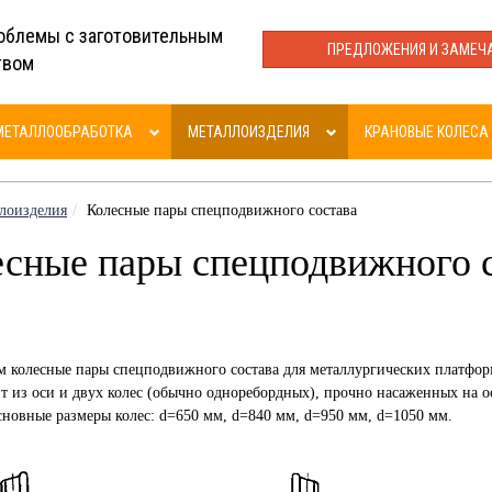
облемы с заготовительным
ПРЕДЛОЖЕНИЯ И ЗАМЕЧ
твом
МЕТАЛЛООБРАБОТКА
МЕТАЛЛОИЗДЕЛИЯ
КРАНОВЫЕ КОЛЕСА
лоизделия
Колесные пары спецподвижного состава
сные пары спецподвижного 
 колесные пары спецподвижного состава для металлургических платформ
ит из оси и двух колес (обычно одноребордных), прочно насаженных на ос
новные размеры колес: d=650 мм, d=840 мм, d=950 мм, d=1050 мм.